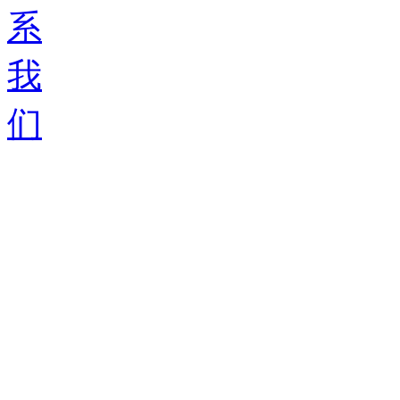
系
我
们