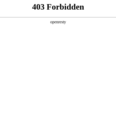
产品
解决方案
新闻动态
关于我们
ADMIC金璨奖『年度汽车数字化营
主办、中国国际贸易促进委员会汽车行业分会支持的第四届ADM
、经销商、造车新势力等汽车行业专家代表，围绕