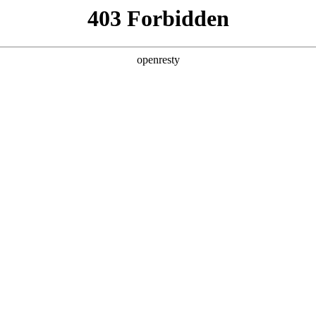
产品
解决方案
新闻动态
关于我们
是博广告投放平台(优驰D
，兼顾流量管理、广告投放及优化能
，能够提升媒介投放效率，打造全