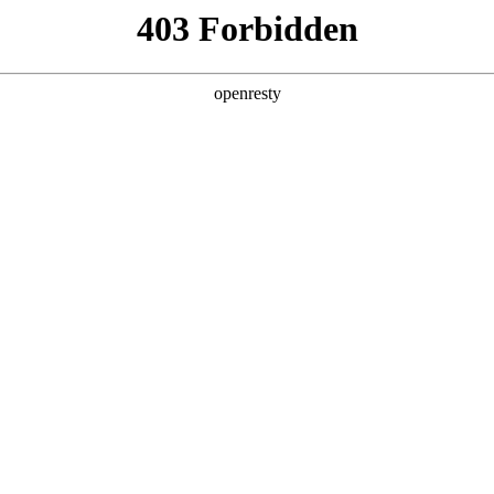
产品
解决方案
新闻动态
关于我们
蓝汽车共创AI营销新范式，项
车凌云奖”评选中，z6mg·人生就是博与深蓝汽车凭借《基于A
越奖”。“汽车凌云奖”评审委员会由汽车行业协会、专业媒体